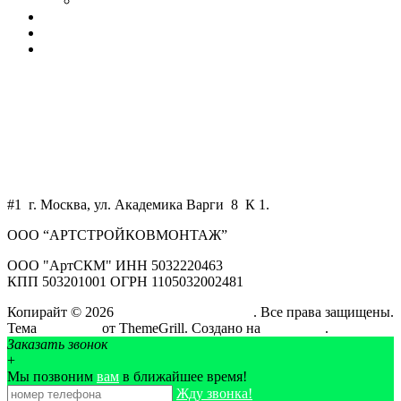
Склады
Наши клиенты
Контакты
Калькулятор
+7 800 550 58 51
+7 925 750 34 47
WhatsApp
art-skm@mail.ru
#1 г. Москва, ул. Академика Варги 8 К 1.
ООО “АРТСТРОЙКОВМОНТАЖ”
ООО "АртСКМ" ИНН 5032220463
КПП 503201001 ОГРН 1105032002481
Копирайт © 2026
АртСтройКовМонтаж
. Все права защищены.
Тема
ColorMag
от ThemeGrill. Создано на
WordPress
.
Заказать звонок
+
Мы позвоним
вам
в ближайшее время!
Жду звонка!