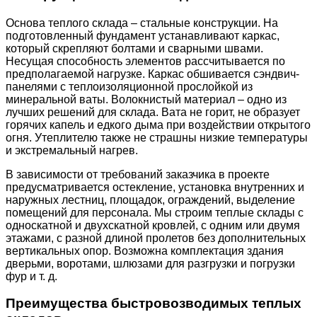
Основа теплого склада – стальные конструкции. На
подготовленный фундамент устанавливают каркас,
который скрепляют болтами и сварными швами.
Несущая способность элементов рассчитывается по
предполагаемой нагрузке. Каркас обшивается сэндвич-
панелями с теплоизоляционной прослойкой из
минеральной ваты. Волокнистый материал – одно из
лучших решений для склада. Вата не горит, не образует
горячих капель и едкого дыма при воздействии открытого
огня. Утеплителю также не страшны низкие температуры
и экстремальный нагрев.
В зависимости от требований заказчика в проекте
предусматривается остекление, установка внутренних и
наружных лестниц, площадок, ограждений, выделение
помещений для персонала. Мы строим теплые склады с
односкатной и двухскатной кровлей, с одним или двумя
этажами, с разной длиной пролетов без дополнительных
вертикальных опор. Возможна комплектация здания
дверьми, воротами, шлюзами для разгрузки и погрузки
фур и т. д.
Преимущества быстровозводимых теплых