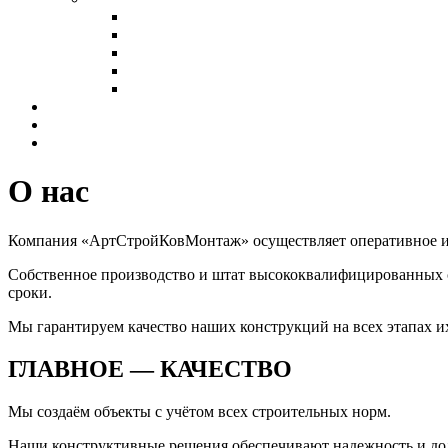
Холодные склады
Теплые склады
Склады класса А
Склады из сэндвич-панелей
Склады из профнастила
Наши клиенты
Контакты
Калькулятор
О нас
Компания
«АртСтройКовМонтаж»
осуществляет оперативное и
Собственное производство и штат высококвалифицированных со
сроки.
Мы гарантируем качество наших конструкций на всех этапах их
ГЛАВНОЕ — КАЧЕСТВО
Мы создаём объекты с учётом всех строительных норм.
Наши конструктивные решения обеспечивают надежность и до