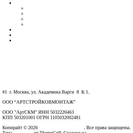
Услуги
Автосервисы и СТО
Ангары
Промышленные здания
Склады
Наши клиенты
Контакты
Калькулятор
+7 800 550 58 51
+7 925 750 34 47
WhatsApp
art-skm@mail.ru
#1 г. Москва, ул. Академика Варги 8 К 1.
ООО “АРТСТРОЙКОВМОНТАЖ”
ООО "АртСКМ" ИНН 5032220463
КПП 503201001 ОГРН 1105032002481
Копирайт © 2026
АртСтройКовМонтаж
. Все права защищены.
Тема
ColorMag
от ThemeGrill. Создано на
WordPress
.