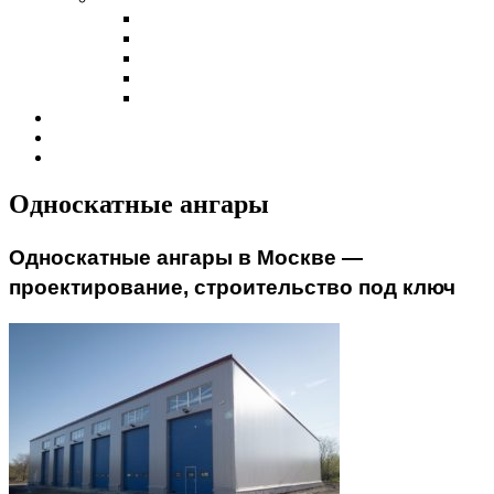
Холодные склады
Теплые склады
Склады класса А
Склады из сэндвич-панелей
Склады из профнастила
Наши клиенты
Контакты
Калькулятор
Односкатные ангары
Односкатные ангары в Москве —
проектирование, строительство под ключ