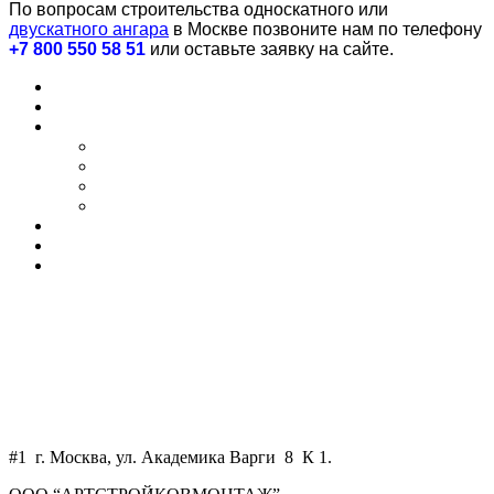
По вопросам строительства односкатного или
двускатного ангара
в Москве позвоните нам по телефону
+7 800 550 58 51
или оставьте заявку на сайте.
Главная
О нас
Услуги
Автосервисы и СТО
Ангары
Промышленные здания
Склады
Наши клиенты
Контакты
Калькулятор
+7 800 550 58 51
+7 925 750 34 47
WhatsApp
art-skm@mail.ru
#1 г. Москва, ул. Академика Варги 8 К 1.