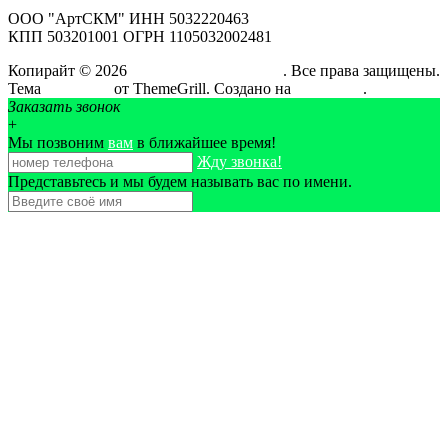
ООО "АртСКМ" ИНН 5032220463
КПП 503201001 ОГРН 1105032002481
Копирайт © 2026
АртСтройКовМонтаж
. Все права защищены.
Тема
ColorMag
от ThemeGrill. Создано на
WordPress
.
Заказать звонок
+
Мы позвоним
вам
в ближайшее время!
Жду звонка!
Представьтесь и мы будем называть вас по имени.