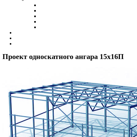
Холодные склады
Теплые склады
Склады класса А
Склады из сэндвич-панелей
Склады из профнастила
Наши клиенты
Контакты
Калькулятор
Проект односкатного ангара 15х16
П