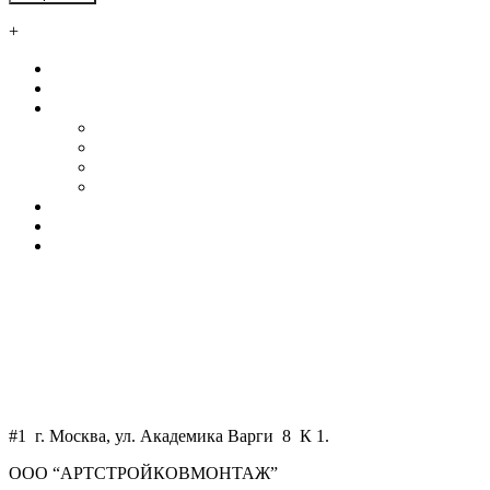
+
Главная
О нас
Услуги
Автосервисы и СТО
Ангары
Промышленные здания
Склады
Наши клиенты
Контакты
Калькулятор
+7 800 550 58 51
+7 925 750 34 47
WhatsApp
art-skm@mail.ru
#1 г. Москва, ул. Академика Варги 8 К 1.
ООО “АРТСТРОЙКОВМОНТАЖ”