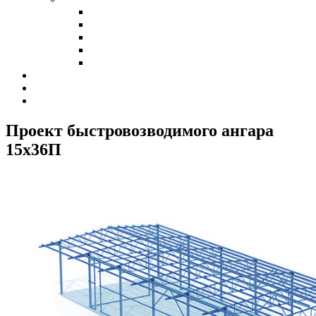
Холодные склады
Теплые склады
Склады класса А
Склады из сэндвич-панелей
Склады из профнастила
Наши клиенты
Контакты
Калькулятор
Проект быстровозводимого ангара
15х36
П