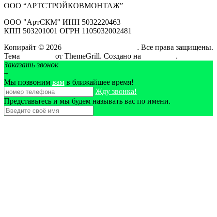
ООО “АРТСТРОЙКОВМОНТАЖ”
ООО "АртСКМ" ИНН 5032220463
КПП 503201001 ОГРН 1105032002481
Копирайт © 2026
АртСтройКовМонтаж
. Все права защищены.
Тема
ColorMag
от ThemeGrill. Создано на
WordPress
.
Заказать звонок
+
Мы позвоним
вам
в ближайшее время!
Жду звонка!
Представьтесь и мы будем называть вас по имени.