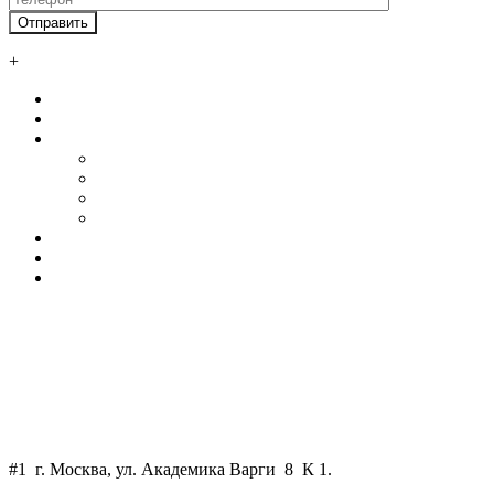
+
Главная
О нас
Услуги
Автосервисы и СТО
Ангары
Промышленные здания
Склады
Наши клиенты
Контакты
Калькулятор
+7 800 550 58 51
+7 925 750 34 47
WhatsApp
art-skm@mail.ru
#1 г. Москва, ул. Академика Варги 8 К 1.