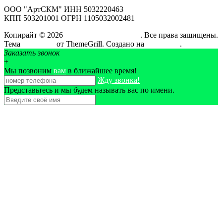
ООО "АртСКМ" ИНН 5032220463
КПП 503201001 ОГРН 1105032002481
Копирайт © 2026
АртСтройКовМонтаж
. Все права защищены.
Тема
ColorMag
от ThemeGrill. Создано на
WordPress
.
Заказать звонок
+
Мы позвоним
вам
в ближайшее время!
Жду звонка!
Представьтесь и мы будем называть вас по имени.