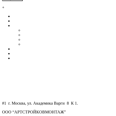
+
Главная
О нас
Услуги
Автосервисы и СТО
Ангары
Промышленные здания
Склады
Наши клиенты
Контакты
Калькулятор
+7 800 550 58 51
+7 925 750 34 47
WhatsApp
art-skm@mail.ru
#1 г. Москва, ул. Академика Варги 8 К 1.
ООО “АРТСТРОЙКОВМОНТАЖ”