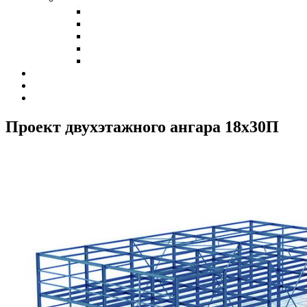
Холодные склады
Теплые склады
Склады класса А
Склады из сэндвич-панелей
Склады из профнастила
Наши клиенты
Контакты
Калькулятор
Проект двухэтажного ангара 18х30
П