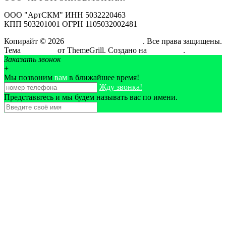
ООО "АртСКМ" ИНН 5032220463
КПП 503201001 ОГРН 1105032002481
Копирайт © 2026
АртСтройКовМонтаж
. Все права защищены.
Тема
ColorMag
от ThemeGrill. Создано на
WordPress
.
Заказать звонок
+
Мы позвоним
вам
в ближайшее время!
Жду звонка!
Представьтесь и мы будем называть вас по имени.