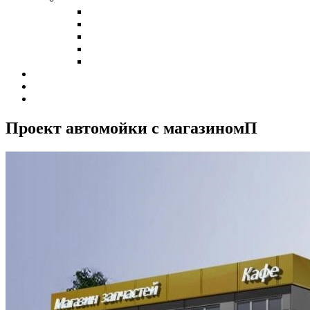
Холодные склады
Теплые склады
Склады класса А
Склады из сэндвич-панелей
Склады из профнастила
Наши клиенты
Контакты
Калькулятор
Проект автомойки с магазином
П