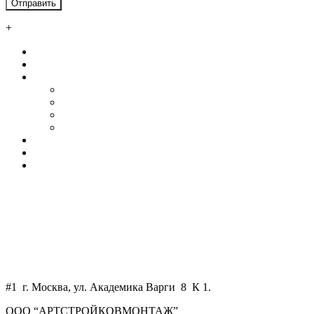
+
Главная
О нас
Услуги
Автосервисы и СТО
Ангары
Промышленные здания
Склады
Наши клиенты
Контакты
Калькулятор
+7 800 550 58 51
+7 925 750 34 47
WhatsApp
art-skm@mail.ru
#1 г. Москва, ул. Академика Варги 8 К 1.
ООО “АРТСТРОЙКОВМОНТАЖ”