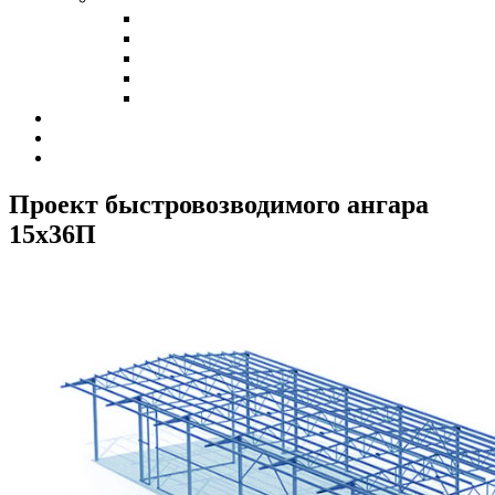
Холодные склады
Теплые склады
Склады класса А
Склады из сэндвич-панелей
Склады из профнастила
Наши клиенты
Контакты
Калькулятор
Проект быстровозводимого ангара
15х36
П