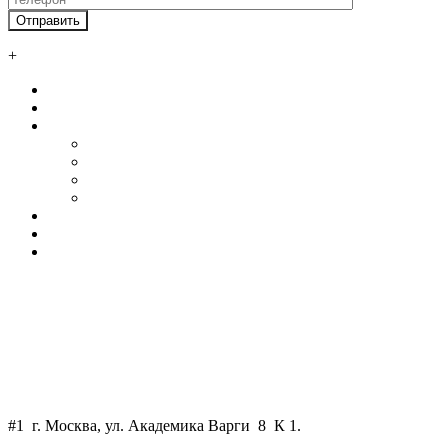
+
Главная
О нас
Услуги
Автосервисы и СТО
Ангары
Промышленные здания
Склады
Наши клиенты
Контакты
Калькулятор
+7 800 550 58 51
+7 925 750 34 47
WhatsApp
art-skm@mail.ru
#1 г. Москва, ул. Академика Варги 8 К 1.