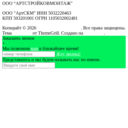
ООО “АРТСТРОЙКОВМОНТАЖ”
ООО "АртСКМ" ИНН 5032220463
КПП 503201001 ОГРН 1105032002481
Копирайт © 2026
АртСтройКовМонтаж
. Все права защищены.
Тема
ColorMag
от ThemeGrill. Создано на
WordPress
.
Заказать звонок
+
Мы позвоним
вам
в ближайшее время!
Жду звонка!
Представьтесь и мы будем называть вас по имени.