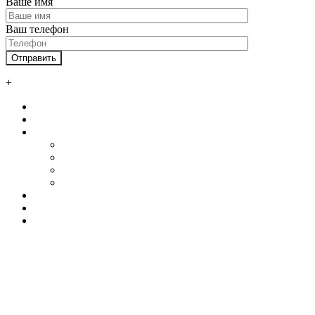
Ваше имя
Ваш телефон
+
Главная
О нас
Услуги
Автосервисы и СТО
Ангары
Промышленные здания
Склады
Наши клиенты
Контакты
Калькулятор
+7 800 550 58 51
+7 925 750 34 47
WhatsApp