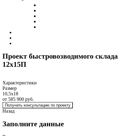
Холодные склады
Теплые склады
Склады класса А
Склады из сэндвич-панелей
Склады из профнастила
Наши клиенты
Контакты
Калькулятор
Проект быстровозводимого склада
12х15
П
Характеристики
Размер
10,5х18
от 585 900 руб.
Получить консультацию по проекту
Назад
Заполните данные