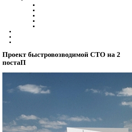
Холодные склады
Теплые склады
Склады класса А
Склады из сэндвич-панелей
Склады из профнастила
Наши клиенты
Контакты
Калькулятор
Проект быстровозводимой СТО на 2
поста
П