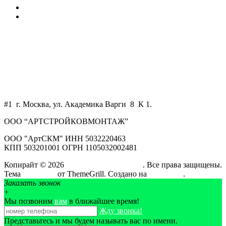
Контакты
Калькулятор
+7 800 550 58 51
+7 925 750 34 47
WhatsApp
art-skm@mail.ru
#1 г. Москва, ул. Академика Варги 8 К 1.
ООО “АРТСТРОЙКОВМОНТАЖ”
ООО "АртСКМ" ИНН 5032220463
КПП 503201001 ОГРН 1105032002481
Копирайт © 2026
АртСтройКовМонтаж
. Все права защищены.
Тема
ColorMag
от ThemeGrill. Создано на
WordPress
.
Заказать звонок
+
Мы позвоним
вам
в ближайшее время!
Жду звонка!
Представьтесь и мы будем называть вас по имени.