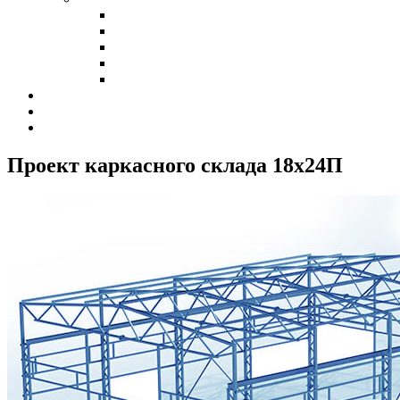
Холодные склады
Теплые склады
Склады класса А
Склады из сэндвич-панелей
Склады из профнастила
Наши клиенты
Контакты
Калькулятор
Проект каркасного склада 18х24
П