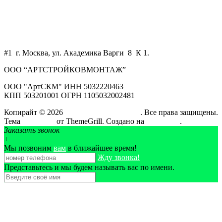
+7 925 750 34 47
WhatsApp
art-skm@mail.ru
#1 г. Москва, ул. Академика Варги 8 К 1.
ООО “АРТСТРОЙКОВМОНТАЖ”
ООО "АртСКМ" ИНН 5032220463
КПП 503201001 ОГРН 1105032002481
Копирайт © 2026
АртСтройКовМонтаж
. Все права защищены.
Тема
ColorMag
от ThemeGrill. Создано на
WordPress
.
Заказать звонок
+
Мы позвоним
вам
в ближайшее время!
Жду звонка!
Представьтесь и мы будем называть вас по имени.