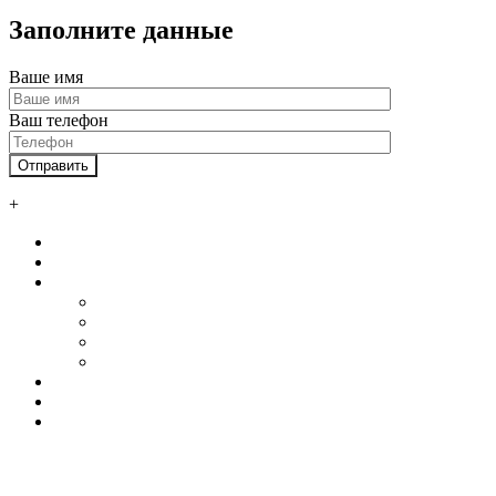
Заполните данные
Ваше имя
Ваш телефон
+
Главная
О нас
Услуги
Автосервисы и СТО
Ангары
Промышленные здания
Склады
Наши клиенты
Контакты
Калькулятор
+7 800 550 58 51