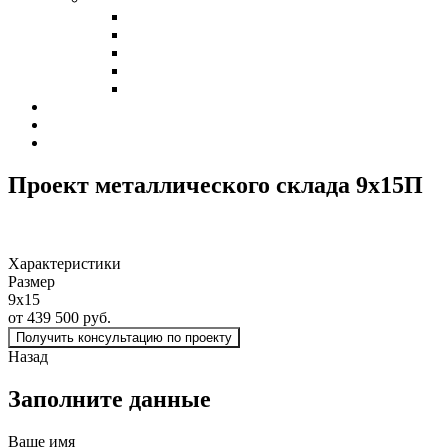
Холодные склады
Теплые склады
Склады класса А
Склады из сэндвич-панелей
Склады из профнастила
Наши клиенты
Контакты
Калькулятор
Проект металлического склада 9х15
П
Характеристики
Размер
9х15
от 439 500 руб.
Получить консультацию по проекту
Назад
Заполните данные
Ваше имя