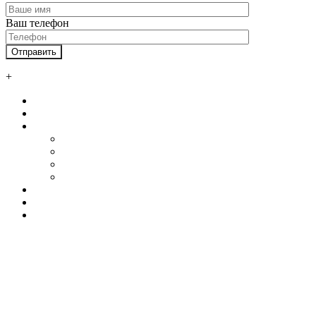
Ваш телефон
+
Главная
О нас
Услуги
Автосервисы и СТО
Ангары
Промышленные здания
Склады
Наши клиенты
Контакты
Калькулятор
+7 800 550 58 51
+7 925 750 34 47
WhatsApp
art-skm@mail.ru