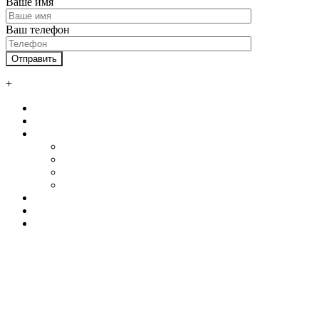
Ваше имя
Ваш телефон
+
Главная
О нас
Услуги
Автосервисы и СТО
Ангары
Промышленные здания
Склады
Наши клиенты
Контакты
Калькулятор
+7 800 550 58 51
+7 925 750 34 47
WhatsApp