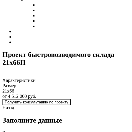
Холодные склады
Теплые склады
Склады класса А
Склады из сэндвич-панелей
Склады из профнастила
Наши клиенты
Контакты
Калькулятор
Проект быстровозводимого склада
21х66
П
Характеристики
Размер
21х66
от 4 512 000 руб.
Получить консультацию по проекту
Назад
Заполните данные